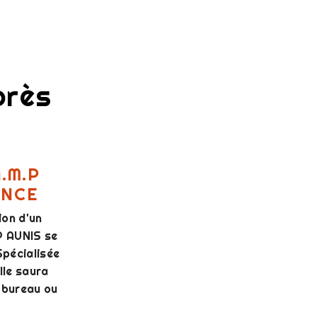
près
.M.P
ANCE
ion d'un
.P AUNIS se
Spécialisée
lle saura
n bureau ou