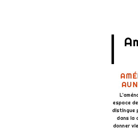
Am
AMÉ
AUN
L'aména
espace de 
distingue 
dans la 
donner vie