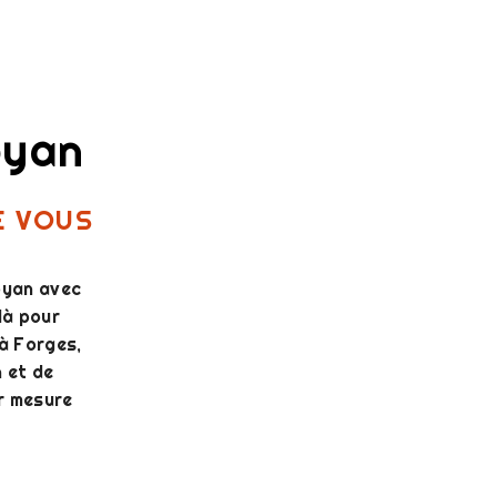
oyan
E VOUS
oyan avec
là pour
 à Forges,
 et de
r mesure