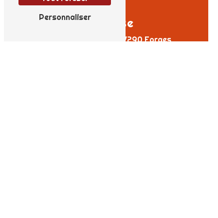
Personnaliser
Adresse
8 Impasse du Logis
17290 Forges
Téléphone
06 19 60 15 90
E-mail