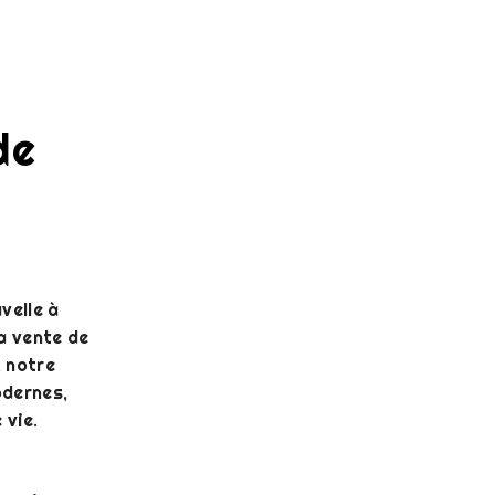
de
velle à
a vente de
, notre
odernes,
 vie.